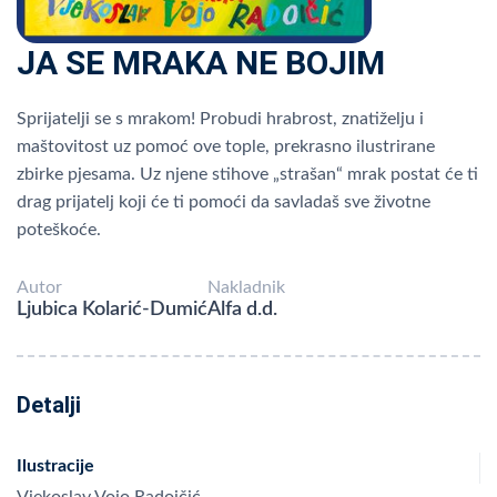
JA SE MRAKA NE BOJIM
Sprijatelji se s mrakom! Probudi hrabrost, znatiželju i
maštovitost uz pomoć ove tople, prekrasno ilustrirane
zbirke pjesama. Uz njene stihove „strašan“ mrak postat će ti
drag prijatelj koji će ti pomoći da savladaš sve životne
poteškoće.
Autor
Nakladnik
Ljubica Kolarić-Dumić
Alfa d.d.
Detalji
Ilustracije
Vjekoslav Vojo Radoičić