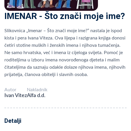
IMENAR - Što znači moje ime?
Slikovnica „Imenar – Što znači moje ime?” nastala je ispod
kista i pera Ivana Viteza. Ova lijepa i razigrana knjiga donosi
četiri stotine muških i ženskih imena i njihova tumačenja.
Ne samo hrvatska, već i imena iz cijeloga svijeta. Pomoć je
roditeljima u izboru imena novorođenoga djeteta i malim
čitateljima da saznaju odakle dolaze njihova imena, njihovih
prijatelja, članova obitelji i slavnih osoba.
Autor
Nakladnik
Ivan Vitez
Alfa d.d.
Detalji