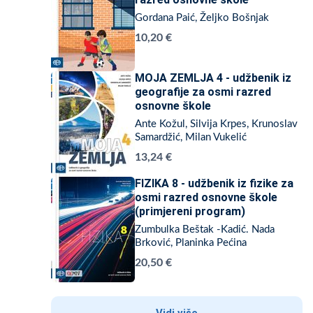
Gordana Paić, Željko Bošnjak
10,20 €
MOJA ZEMLJA 4 - udžbenik iz
geografije za osmi razred
osnovne škole
Ante Kožul, Silvija Krpes, Krunoslav
Samardžić, Milan Vukelić
13,24 €
FIZIKA 8 - udžbenik iz fizike za
osmi razred osnovne škole
(primjereni program)
Zumbulka Beštak -Kadić. Nada
Brković, Planinka Pećina
20,50 €