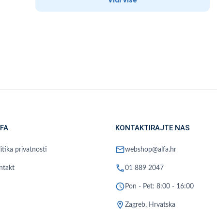
Vidi više
FA
KONTAKTIRAJTE NAS
mail
itika privatnosti
webshop@alfa.hr
phone
ntakt
01 889 2047
schedule
Pon - Pet: 8:00 - 16:00
location_on
Zagreb, Hrvatska