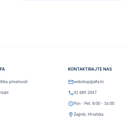
FA
KONTAKTIRAJTE NAS
mail
itika privatnosti
webshop@alfa.hr
phone
ntakt
01 889 2047
schedule
Pon - Pet: 8:00 - 16:00
location_on
Zagreb, Hrvatska