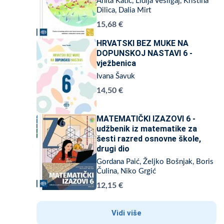
Anita Katić, Lidija Vešligaj, Kristina
Dilica, Dalia Mirt
15,68 €
HRVATSKI BEZ MUKE NA
DOPUNSKOJ NASTAVI 6 -
vježbenica
Ivana Šavuk
14,50 €
MATEMATIČKI IZAZOVI 6 -
udžbenik iz matematike za
šesti razred osnovne škole,
drugi dio
Gordana Paić, Željko Bošnjak, Boris
Čulina, Niko Grgić
12,15 €
Vidi više