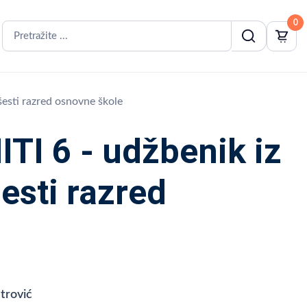
0
esti razred osnovne škole
I 6 - udžbenik iz
esti razred
trović