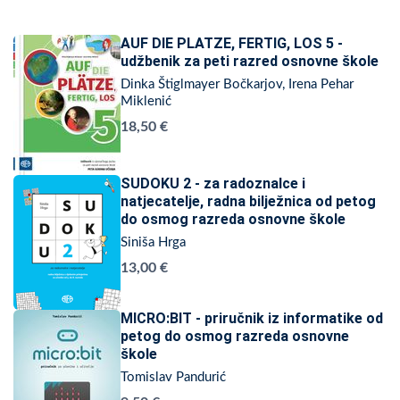
AUF DIE PLATZE, FERTIG, LOS 5 -
udžbenik za peti razred osnovne škole
Dinka Štiglmayer Bočkarjov, Irena Pehar
Miklenić
18,50 €
SUDOKU 2 - za radoznalce i
natjecatelje, radna bilježnica od petog
do osmog razreda osnovne škole
Siniša Hrga
13,00 €
MICRO:BIT - priručnik iz informatike od
petog do osmog razreda osnovne
škole
Tomislav Pandurić