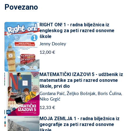
Povezano
RIGHT ON! 1 - radna bilježnica iz
engleskog za peti razred osnovne
škole
Jenny Dooley
12,00 €
MATEMATIČKI IZAZOVI 5 - udžbenik iz
matematike za peti razred osnovne
škole, prvi dio
Gordana Paić, Željko Bošnjak, Boris Čulina,
Niko Grgić
12,33 €
MOJA ZEMLJA 1 - radna bilježnica iz
geografije za peti razred osnovne
škole