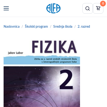
0
Naslovnica
Školski program
Srednja škola
2. razred