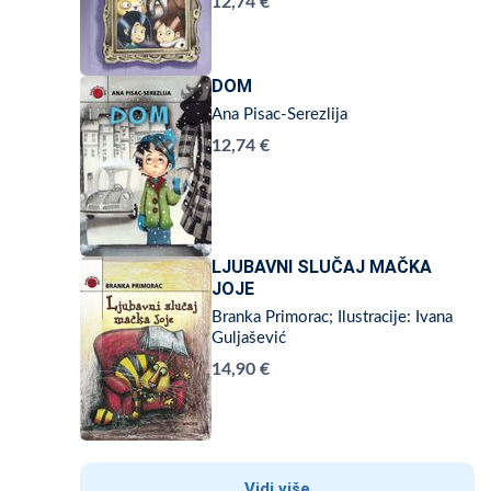
12,74 €
DOM
Ana Pisac-Serezlija
12,74 €
LJUBAVNI SLUČAJ MAČKA
JOJE
Branka Primorac; Ilustracije: Ivana
Guljašević
14,90 €
Vidi više