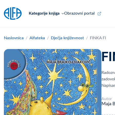
Kategorije knjiga
Obrazovni portal
Naslovnica
Alfateka
Dječja književnost
FINKA FI
FI
Radoznal
zadovol
Napisan
Autor
Maja B