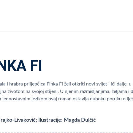
NKA FI
a i hrabra priljepčica Finka Fi želi otkriti novi svijet i ići dalje,
jna životom na svojoj stijeni. U njenim razmišljanjima, željama i 
 jednostavnim jezikom ovaj roman ostavlja duboku poruku o ljepot
rajko-Livaković; Ilustracije: Magda Dulčić