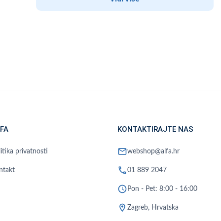
FA
KONTAKTIRAJTE NAS
mail
itika privatnosti
webshop@alfa.hr
phone
ntakt
01 889 2047
schedule
Pon - Pet: 8:00 - 16:00
location_on
Zagreb, Hrvatska