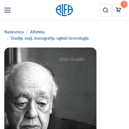
0
Naslovnica
Alfateka
Studije, eseji, monografije, ogledi i kronologije