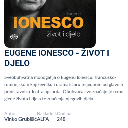
EUGENE IONESCO - ŽIVOT I
DJELO
Sveobuhvatna monogafija o Eugenu Ionescu, francusko-
rumunjskom književniku i dramatičaru te jednom od glavnih
predstavnika Teatra apsurda. Obuhvaća sve značajnije teme
glede života i djela te značenja njegovih djela.
Autor
Nakladnik
Godina
Vinko Grubišić
ALFA
248