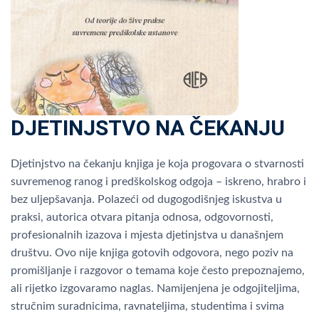
DJETINJSTVO NA ČEKANJU
Djetinjstvo na čekanju knjiga je koja progovara o stvarnosti
suvremenog ranog i predškolskog odgoja – iskreno, hrabro i
bez uljepšavanja. Polazeći od dugogodišnjeg iskustva u
praksi, autorica otvara pitanja odnosa, odgovornosti,
profesionalnih izazova i mjesta djetinjstva u današnjem
društvu. Ovo nije knjiga gotovih odgovora, nego poziv na
promišljanje i razgovor o temama koje često prepoznajemo,
ali rijetko izgovaramo naglas. Namijenjena je odgojiteljima,
stručnim suradnicima, ravnateljima, studentima i svima