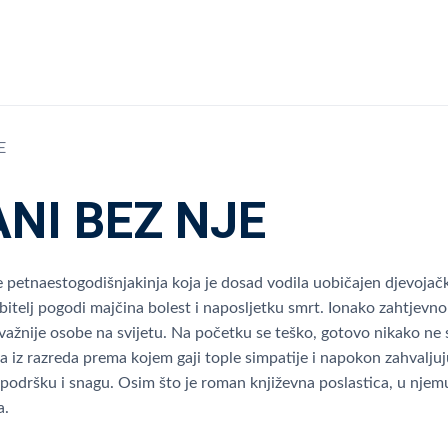
E
ANI BEZ NJE
e petnaestogodišnjakinja koja je dosad vodila uobičajen djevojački 
bitelj pogodi majčina bolest i naposljetku smrt. Ionako zahtjevn
jvažnije osobe na svijetu. Na početku se teško, gotovo nikako ne s
lja iz razreda prema kojem gaji tople simpatije i napokon zahvalj
 podršku i snagu. Osim što je roman književna poslastica, u njemu ć
a.