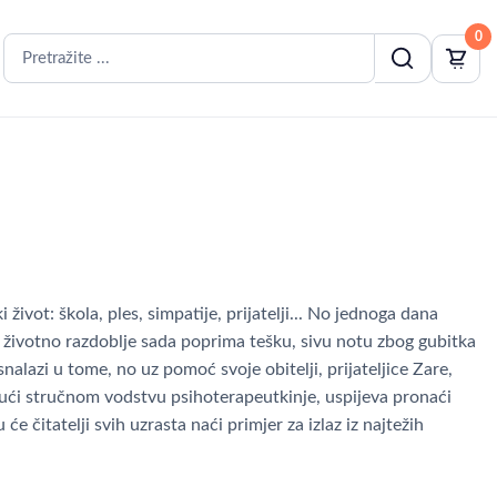
0
život: škola, ples, simpatije, prijatelji... No jednoga dana
o životno razdoblje sada poprima tešku, sivu notu zbog gubitka
nalazi u tome, no uz pomoć svoje obitelji, prijateljice Zare,
ujući stručnom vodstvu psihoterapeutkinje, uspijeva pronaći
e čitatelji svih uzrasta naći primjer za izlaz iz najtežih