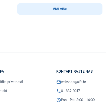
Vidi više
FA
KONTAKTIRAJTE NAS
mail
itika privatnosti
webshop@alfa.hr
phone
ntakt
01 889 2047
schedule
Pon - Pet: 8:00 - 16:00