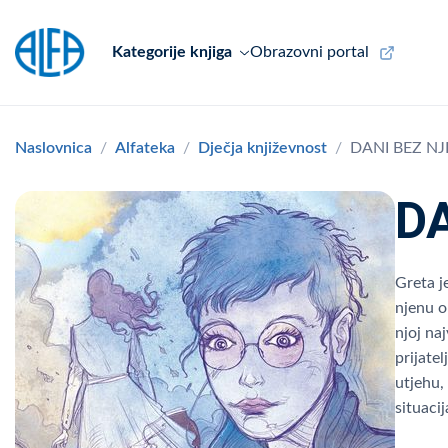
Kategorije knjiga
Obrazovni portal
Naslovnica
Alfateka
Dječja književnost
DANI BEZ NJ
D
Greta j
njenu o
njoj na
prijate
utjehu,
situacij