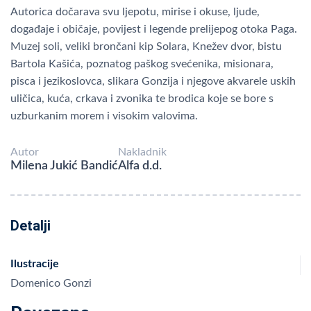
Autorica dočarava svu ljepotu, mirise i okuse, ljude,
događaje i običaje, povijest i legende prelijepog otoka Paga.
Muzej soli, veliki brončani kip Solara, Knežev dvor, bistu
Bartola Kašića, poznatog paškog svećenika, misionara,
pisca i jezikoslovca, slikara Gonzija i njegove akvarele uskih
uličica, kuća, crkava i zvonika te brodica koje se bore s
uzburkanim morem i visokim valovima.
Autor
Nakladnik
Milena Jukić Bandić
Alfa d.d.
Detalji
Ilustracije
Domenico Gonzi