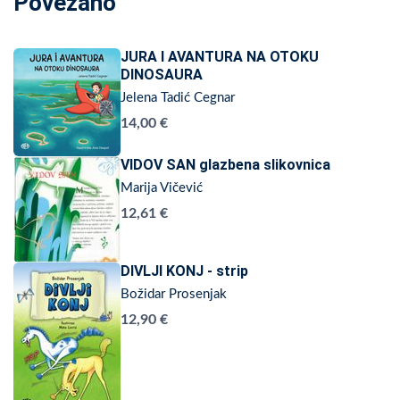
Povezano
JURA I AVANTURA NA OTOKU
DINOSAURA
Jelena Tadić Cegnar
14,00 €
VIDOV SAN glazbena slikovnica
Marija Vičević
12,61 €
DIVLJI KONJ - strip
Božidar Prosenjak
12,90 €