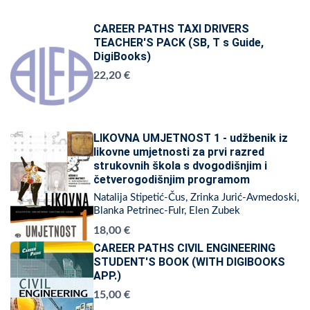
CAREER PATHS TAXI DRIVERS
TEACHER'S PACK (SB, T s Guide,
DigiBooks)
22,20 €
LIKOVNA UMJETNOST 1 - udžbenik iz
likovne umjetnosti za prvi razred
strukovnih škola s dvogodišnjim i
četverogodišnjim programom
Natalija Stipetić-Čus, Zrinka Jurić-Avmedoski,
Blanka Petrinec-Fulr, Elen Zubek
18,00 €
CAREER PATHS CIVIL ENGINEERING
STUDENT'S BOOK (WITH DIGIBOOKS
APP.)
15,00 €