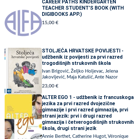
CAREER PATHS KINDERGARTEN
TEACHER STUDENT'S BOOK (WITH
DIGIBOOKS APP.)
15,00 €
STOLJEĆA HRVATSKE POVIJESTI -
udžbenik iz povijesti za prvi razred
trogodišnjih strukovnih škola
Ivan Brigović, Željko Holjevac, Jelena
Jakovljević, Maja Katušić, Ante Nazor
23,00 €
ALTER EGO 1 - udžbenik iz francuskoga
jezika za prvi razred dvojezične
gimnazije i prvi razred gimnazija, prvi
strani jezik: prvi i drugi razred
gimnazija i četverogodišnjih strukovnih
škola, drugi strani jezik
Annie Berthet, Catherine Hugot, Véronique