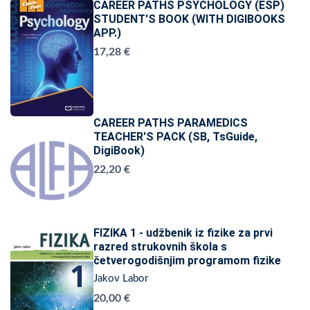
CAREER PATHS PSYCHOLOGY (ESP)
STUDENT'S BOOK (WITH DIGIBOOKS
APP.)
17,28 €
CAREER PATHS PARAMEDICS
TEACHER'S PACK (SB, TsGuide,
DigiBook)
22,20 €
FIZIKA 1 - udžbenik iz fizike za prvi
razred strukovnih škola s
četverogodišnjim programom fizike
Jakov Labor
20,00 €