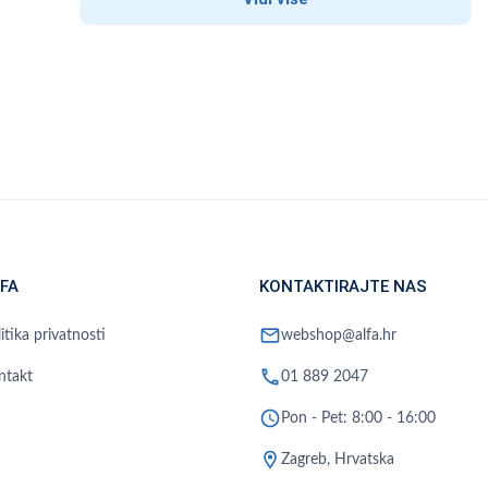
FA
KONTAKTIRAJTE NAS
mail
itika privatnosti
webshop@alfa.hr
phone
ntakt
01 889 2047
schedule
Pon - Pet: 8:00 - 16:00
location_on
Zagreb, Hrvatska