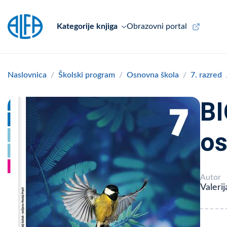
Kategorije knjiga
Obrazovni portal
Naslovnica
Školski program
Osnovna škola
7. razred
BI
os
Autor
Valeri