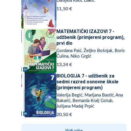
Danijela Kikić Dakić
11,50 €
MATEMATIČKI IZAZOVI 7 -
udžbenik (primjereni program),
prvi dio
Gordana Paić, Željko Bošnjak, Boris
Čulina, Niko Grgić
13,24 €
BIOLOGIJA 7 - udžbenik za
sedmi razred osnovne škole
(primjereni program)
Valerija Begić, Marijana Bastić, Ana
Bakarić, Bernarda Kralj Golub,
Julijana Madaj Prpić
20,50 €
Vidi više