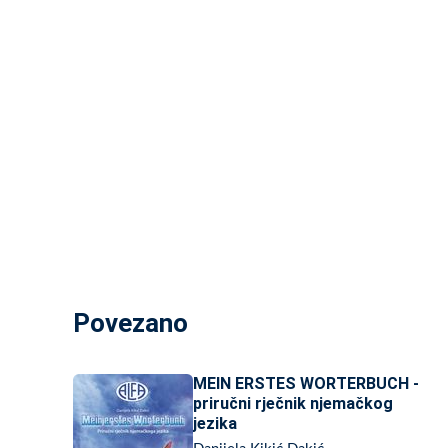
Povezano
MEIN ERSTES WORTERBUCH -
priručni rječnik njemačkog
jezika