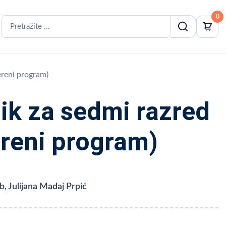
0
ereni program)
ik za sedmi razred
ereni program)
b, Julijana Madaj Prpić