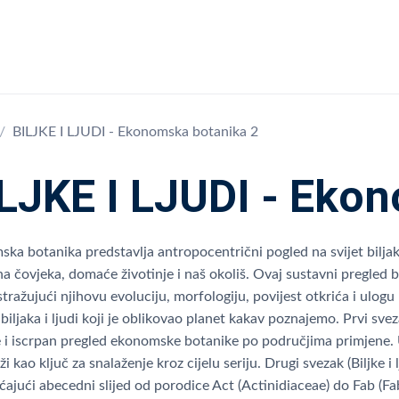
BILJKE I LJUDI - Ekonomska botanika 2
LJKE I LJUDI - Eko
ka botanika predstavlja antropocentrični pogled na svijet biljaka
a čovjeka, domaće životinje i naš okoliš. Ovaj sustavni pregled bavi
istražujući njihovu evoluciju, morfologiju, povijest otkrića i ulog
iljaka i ljudi koji je oblikovao planet kakav poznajemo. Prvi svezak
e i iscrpan pregled ekonomske botanike po područjima primjene. Uz
ži kao ključ za snalaženje kroz cijelu seriju. Drugi svezak (Biljke i
ajući abecedni slijed od porodice Act (Actinidiaceae) do Fab (Fabace