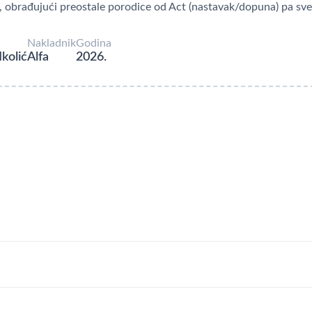
, obrađujući preostale porodice od Act (nastavak/dopuna) pa sve
Nakladnik
Godina
Ikolić
Alfa
2026.