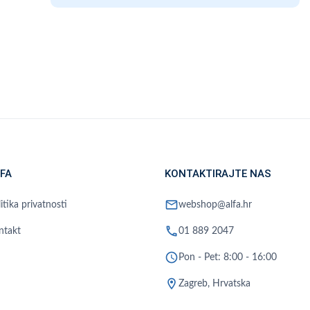
FA
KONTAKTIRAJTE NAS
mail
itika privatnosti
webshop@alfa.hr
phone
ntakt
01 889 2047
schedule
Pon - Pet: 8:00 - 16:00
location_on
Zagreb, Hrvatska