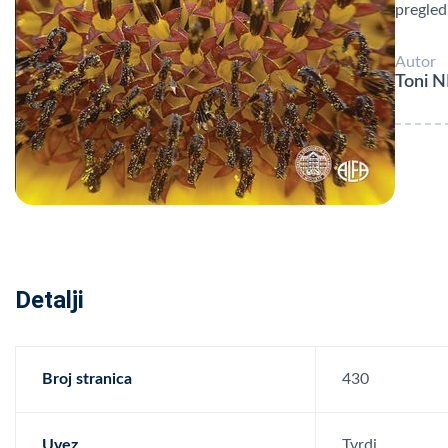
pregled
Autor
Toni N
Detalji
Broj stranica
430
Uvez
Tvrdi