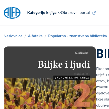
Kategorije knjiga
Obrazovni portal
Naslovnica
Alfateka
Popularno - znanstvena biblioteka
BI
Ekonoms
utječu n
otrov, 
između b
dijelov
koje slu
obuhvać