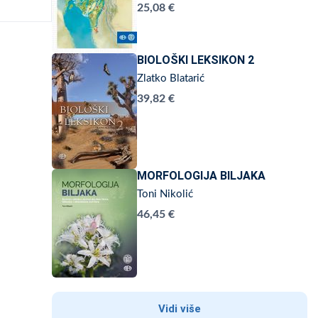
25,08 €
BIOLOŠKI LEKSIKON 2
Zlatko Blatarić
39,82 €
MORFOLOGIJA BILJAKA
Toni Nikolić
46,45 €
Vidi više