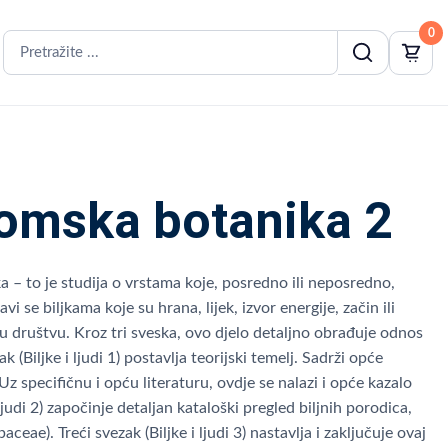
0
nomska botanika 2
 – to je studija o vrstama koje, posredno ili neposredno,
 se biljkama koje su hrana, lijek, izvor energije, začin ili
u u društvu. Kroz tri sveska, ovo djelo detaljno obrađuje odnos
 (Biljke i ljudi 1) postavlja teorijski temelj. Sadrži opće
 specifičnu i opću literaturu, ovdje se nalazi i opće kazalo
 ljudi 2) započinje detaljan kataloški pregled biljnih porodica,
ae). Treći svezak (Biljke i ljudi 3) nastavlja i zaključuje ovaj