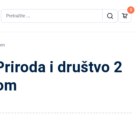
0
tom
riroda i društvo 2
tom