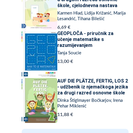
škole, cjelodnevna nastava
Karmen Hlad, Lidija Križanić, Marija
Lesandrić, Tihana Bilešić
6,69 €
GEOPLOČA - priručnik za
učenje matematike s
razumijevanjem
Tanja Soucie
13,00 €
AUF DIE PLÄTZE, FERTIG, LOS 2
- udžbenik iz njemačkoga jezika
za drugi razred osnovne škole
Dinka Štiglmayer Bočkarjov, Irena
Pehar Miklenić
11,88 €