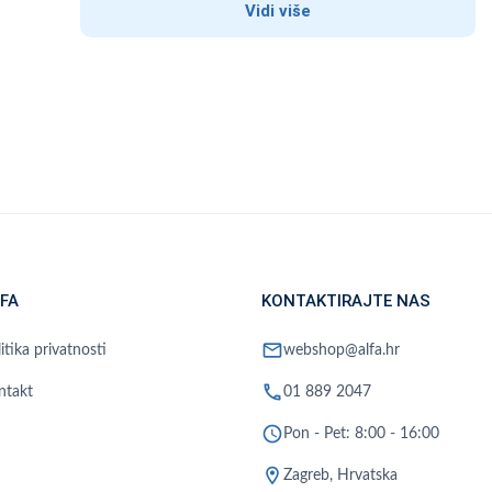
Vidi više
FA
KONTAKTIRAJTE NAS
mail
itika privatnosti
webshop@alfa.hr
phone
ntakt
01 889 2047
schedule
Pon - Pet: 8:00 - 16:00
location_on
Zagreb, Hrvatska