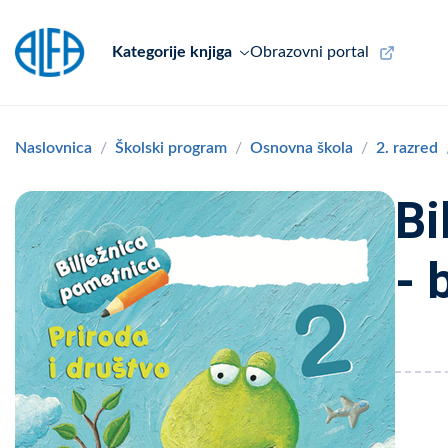
Kategorije knjiga
Obrazovni portal
Naslovnica
Školski program
Osnovna škola
2. razred
Bi
- 