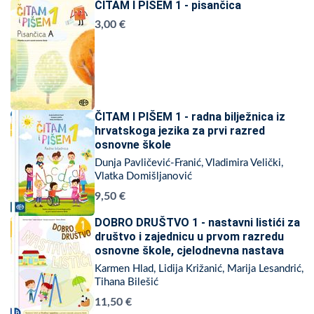
ČITAM I PIŠEM 1 - pisančica
3,00 €
ČITAM I PIŠEM 1 - radna bilježnica iz
hrvatskoga jezika za prvi razred
osnovne škole
Dunja Pavličević-Franić, Vladimira Velički,
Vlatka Domišljanović
9,50 €
DOBRO DRUŠTVO 1 - nastavni listići za
društvo i zajednicu u prvom razredu
osnovne škole, cjelodnevna nastava
Karmen Hlad, Lidija Križanić, Marija Lesandrić,
Tihana Bilešić
11,50 €