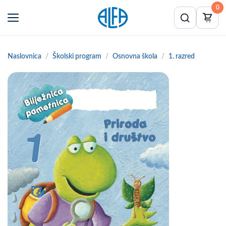
0
Naslovnica
Školski program
Osnovna škola
1. razred