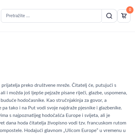
0
 prijatelja preko društvene mreže. Čitatelj će, putujući s
i i možda još ljepše pejzaže pisane riječi, glazbe, uspomena,
a buduće hodočasnike. Kao stručnjakinja za govor, a
 pa tako i na Put vodi svoje najdraže pjesnike i glazbenike.
ima s najpoznatijeg hodočašća Europe i svijeta, ali je
et dana hoda čitatelja živopisno vodi tzv. francuskom rutom
 Compostele. Hodajući glavnom „Ulicom Europe” u vremenu u