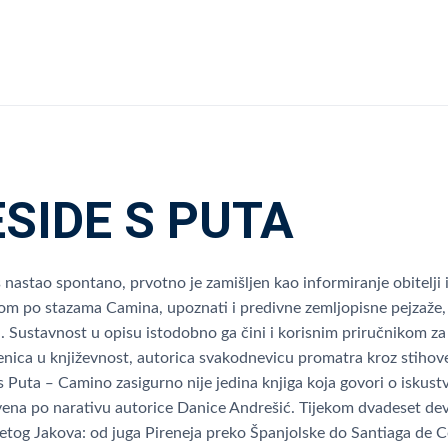
ESIDE S PUTA
 nastao spontano, prvotno je zamišljen kao informiranje obitelji i
om po stazama Camina, upoznati i predivne zemljopisne pejzaže, al
. Sustavnost u opisu istodobno ga čini i korisnim priručnikom z
jenica u književnost, autorica svakodnevicu promatra kroz stihove
s Puta ‒ Camino zasigurno nije jedina knjiga koja govori o iskustv
vena po narativu autorice Danice Andrešić. Tijekom dvadeset dev
etog Jakova: od juga Pireneja preko Španjolske do Santiaga de