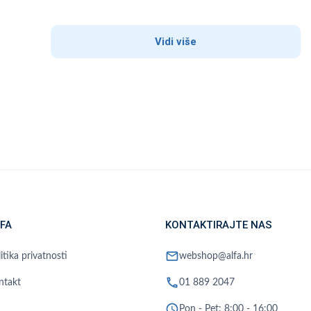
Vidi više
FA
KONTAKTIRAJTE NAS
mail
itika privatnosti
webshop@alfa.hr
phone
ntakt
01 889 2047
schedule
Pon - Pet: 8:00 - 16:00