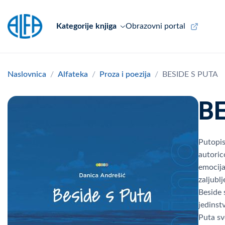
Kategorije knjiga
Obrazovni portal
Naslovnica
Alfateka
Proza i poezija
BESIDE S PUTA
B
Putopis
autoric
emocija
zaljubl
Beside 
jedinst
Puta sv