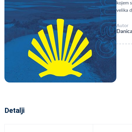
kojem s
velika d
Autor
Danica
Detalji