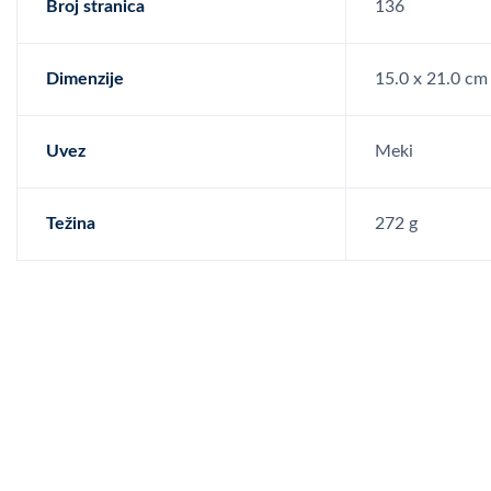
Broj stranica
136
Dimenzije
15.0 x 21.0 cm
Uvez
Meki
Težina
272 g