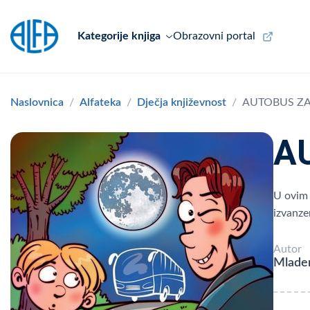
Kategorije knjiga
Obrazovni portal
Naslovnica
Alfateka
Dječja književnost
AUTOBUS ZA
A
U ovim t
izvanze
Autor
Mlade