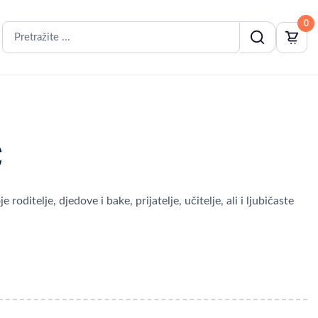
0
C
oditelje, djedove i bake, prijatelje, učitelje, ali i ljubičaste