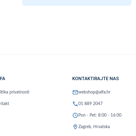
FA
KONTAKTIRAJTE NAS
mail
itika privatnosti
webshop@alfa.hr
phone
ntakt
01 889 2047
schedule
Pon - Pet: 8:00 - 16:00
location_on
Zagreb, Hrvatska