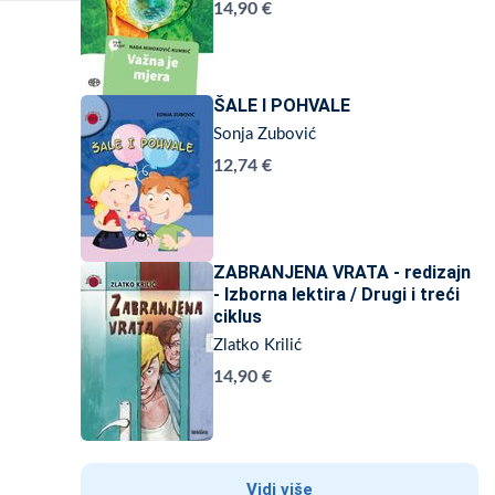
14,90 €
ŠALE I POHVALE
Sonja Zubović
12,74 €
ZABRANJENA VRATA - redizajn
- Izborna lektira / Drugi i treći
ciklus
Zlatko Krilić
14,90 €
Vidi više