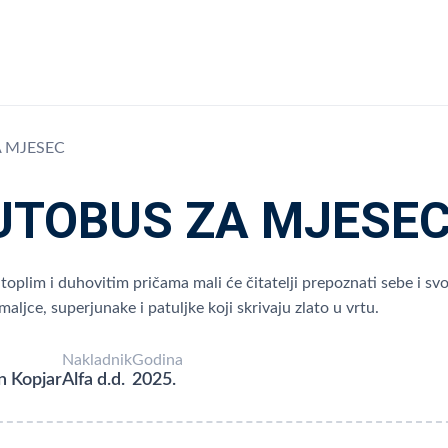
 MJESEC
UTOBUS ZA MJESE
oplim i duhovitim pričama mali će čitatelji prepoznati sebe i svoje r
maljce, superjunake i patuljke koji skrivaju zlato u vrtu.
Nakladnik
Godina
n Kopjar
Alfa d.d.
2025.