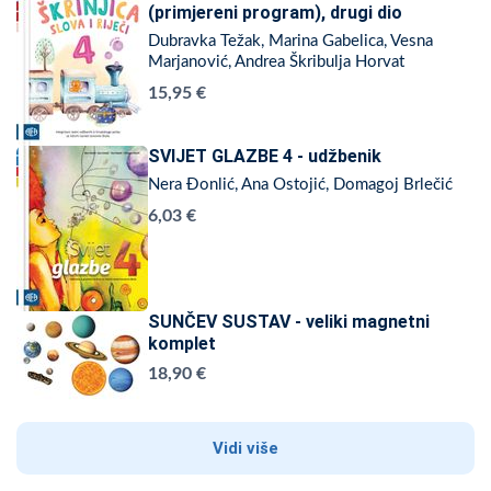
(primjereni program), drugi dio
Dubravka Težak, Marina Gabelica, Vesna
Marjanović, Andrea Škribulja Horvat
15,95 €
SVIJET GLAZBE 4 - udžbenik
Nera Đonlić, Ana Ostojić, Domagoj Brlečić
6,03 €
SUNČEV SUSTAV - veliki magnetni
komplet
18,90 €
Vidi više