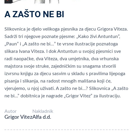
A ZAŠTO NE BI
Slikovnica je djelo velikoga pjesnika za djecu Grigora Viteza.
Sadrži tri njegove poznate pjesme: „Kako živi Antuntun”,
„Paun” i „A zašto ne bi…” te vrsne ilustracije poznatoga
slikara Ivana Viteza. I dok Antuntun u svojoj pjesmici sve
radi naopačke, dva Viteza, dva umjetnika, dva vrhunska
majstora svoje struke, zajedničkim su snagama stvorili
izvrsnu knjigu za djecu sasvim u skladu s pravilima lijepoga
pisanja i slikanja, na radost mnogih mališana koji će,
vjerujemo, u njoj uživati. A zašto ne bi…? Slikovnica „A zašto
ne bi...” dobitnica je nagrade „Grigor Vitez” za ilustraciju.
Autor
Nakladnik
Grigor Vitez
Alfa d.d.