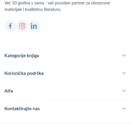
Već 50 godina s vama - vaš pouzdan partner za obrazovne
materijale i kvalitetnu literaturu.
Kategorije knjiga
Školski program
Korisnička podrška
Alfateka
Često postavljana pitanja
Alfa
Didaktika
Dostava
Politika privatnosti
Kontaktirajte nas
Povrat robe
Kontakt
mail
webshop@alfa.hr
Načini plaćanja