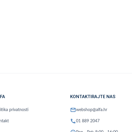
FA
KONTAKTIRAJTE NAS
mail
itika privatnosti
webshop@alfa.hr
phone
ntakt
01 889 2047