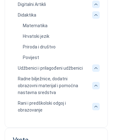
Digitalni Artikli
Didaktika
Matematika
Hrvatski jezik
Priroda i društvo
Povijest
Udžbenici i prilagođeni udžbenici
Radne bilježnice, dodatni
obrazovni materijal i pomoćna
nastavna sredstva
Rani i predškolski odgoj i
obrazovanje