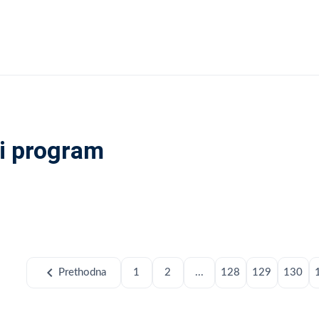
i program
chevron_left
Prethodna
1
2
...
128
129
130