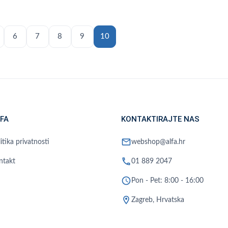
6
7
8
9
10
FA
KONTAKTIRAJTE NAS
mail
itika privatnosti
webshop@alfa.hr
phone
ntakt
01 889 2047
schedule
Pon - Pet: 8:00 - 16:00
location_on
Zagreb, Hrvatska