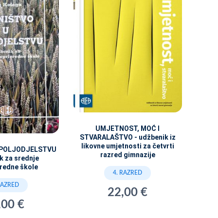
UMJETNOST, MOĆ I
STVARALAŠTVO - udžbenik iz
likovne umjetnosti za četvrti
 POLJODJELSTVU
razred gimnazije
k za srednje
vredne škole
4. RAZRED
RAZRED
22,00 €
,00 €