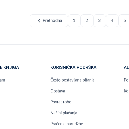
chevron_left
Prethodna
1
2
3
4
5
E KNJIGA
KORISNIČKA PODRŠKA
AL
ram
Često postavljana pitanja
Pol
Dostava
Ko
Povrat robe
Načini plaćanja
Praćenje narudžbe