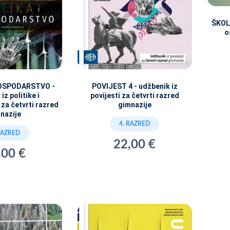
ŠKOL
o
GOSPODARSTVO -
POVIJEST 4 - udžbenik iz
iz politike i
povijesti za četvrti razred
za četvrti razred
gimnazije
nazije
4. RAZRED
RAZRED
22,00 €
,00 €