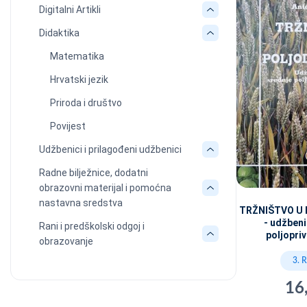
Digitalni Artikli
Didaktika
Matematika
Hrvatski jezik
Priroda i društvo
Povijest
Udžbenici i prilagođeni udžbenici
Radne bilježnice, dodatni
obrazovni materijal i pomoćna
nastavna sredstva
TRŽNIŠTVO U
- udžbeni
Rani i predškolski odgoj i
poljopri
obrazovanje
3. 
16