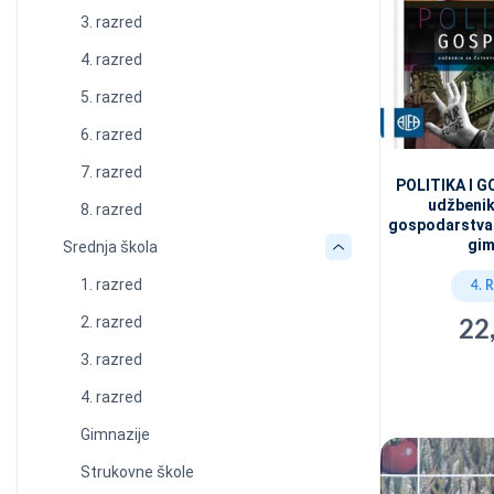
3. razred
4. razred
5. razred
6. razred
7. razred
POLITIKA I 
udžbenik 
8. razred
gospodarstva 
gim
Srednja škola
1. razred
4. 
2. razred
22
3. razred
4. razred
Gimnazije
Strukovne škole