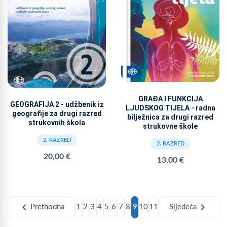
GRAĐA I FUNKCIJA
GEOGRAFIJA 2 - udžbenik iz
LJUDSKOG TIJELA - radna
geografije za drugi razred
bilježnica za drugi razred
strukovnih škola
strukovne škole
2. RAZRED
2. RAZRED
20,00 €
13,00 €
chevron_left
chevron_right
Prethodna
1
2
3
4
5
6
7
8
9
10
11
Sljedeća