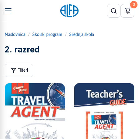
0
Naslovnica
Školski program
Srednja škola
2. razred
filter_alt
Filteri