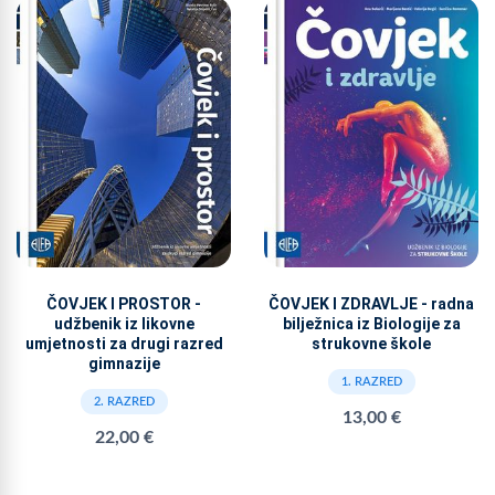
ČOVJEK I PROSTOR -
ČOVJEK I ZDRAVLJE - radna
udžbenik iz likovne
bilježnica iz Biologije za
umjetnosti za drugi razred
strukovne škole
gimnazije
1. RAZRED
2. RAZRED
13,00 €
22,00 €