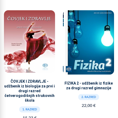
ČOVJEK I ZDRAVLJE -
FIZIKA 2 - udžbenik iz fizike
udžbenik iz biologije za prvi i
za drugi razred gimnazije
drugi razred
četverogodišnjih strukovnih
2. RAZRED
škola
22,00 €
1. RAZRED
15,23 €