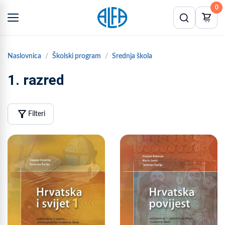
0
Naslovnica
Školski program
Srednja škola
1. razred
filter_alt
Filteri