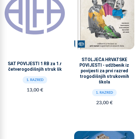
STOLJEĆA HRVATSKE
SAT POVIJESTI 1 RB za 1.r
POVIJESTI - udžbenik iz
četverogodišnjih struk šk
povijesti za prvi razred
trogodišnjih strukovnih
1. RAZRED
škola
13,00 €
1. RAZRED
23,00 €