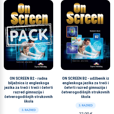
ON SCREEN B2 - radna
ON SCREEN B2 - udžbenik iz
bilježnica iz engleskoga
engleskoga jezika za treći i
jezika za treći i treći i četvrti
četvrti razred gimnazija i
razred gimnazija i
četverogodišnjih strukovnih
četverogodišnjih strukovnih
škola
škola
3. RAZRED
3. RAZRED
22,00 €