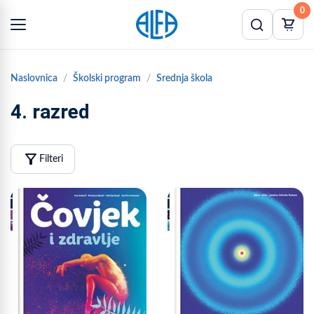
0
Naslovnica
Školski program
Srednja škola
4. razred
filter_alt
Filteri