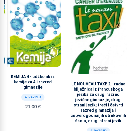
KEMIJA 4 - udžbenik iz
kemije za 4.i razred
LE NOUVEAU TAXI! 2 - radna
gimnazije
bilježnica iz francuskoga
jezika za drugi razred
4. RAZRED
jezične gimnazije, drugi
strani jezik; treći i četvrti
21,00 €
razred gimnazija i
četverogodišnjih strukovnih
škola, drugi strani jezik
2. RAZRED