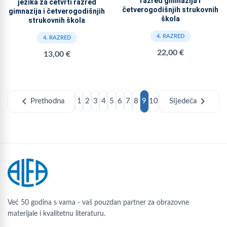
razred gimnazija i
jezika za četvrti razred
četverogodišnjih strukovnih
gimnazija i četverogodišnjih
škola
strukovnih škola
4. RAZRED
4. RAZRED
22,00 €
13,00 €
chevron_left
chevron_right
Prethodna
1
2
3
4
5
6
7
8
9
10
Sljedeća
Već 50 godina s vama - vaš pouzdan partner za obrazovne
materijale i kvalitetnu literaturu.