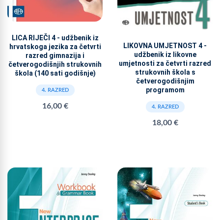
LICA RIJEČI 4 - udžbenik iz
LIKOVNA UMJETNOST 4 -
hrvatskoga jezika za četvrti
udžbenik iz likovne
razred gimnazija i
umjetnosti za četvrti razred
četverogodišnjih strukovnih
strukovnih škola s
škola (140 sati godišnje)
četverogodišnjim
programom
4. RAZRED
16,00 €
4. RAZRED
18,00 €