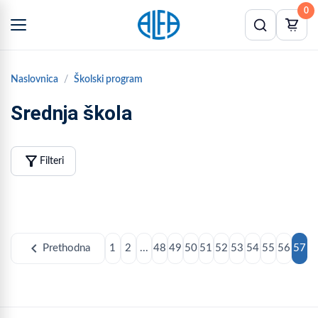
0
Naslovnica
Školski program
Srednja škola
filter_alt
Filteri
chevron_left
Prethodna
1
2
...
48
49
50
51
52
53
54
55
56
57