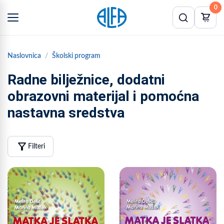
0
Naslovnica
Školski program
Radne bilježnice, dodatni
obrazovni materijal i pomoćna
nastavna sredstva
filter_alt
Filteri