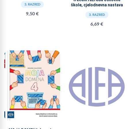
škole, cjelodnevna nastava
3. RAZRED
9,50 €
3. RAZRED
6,69 €