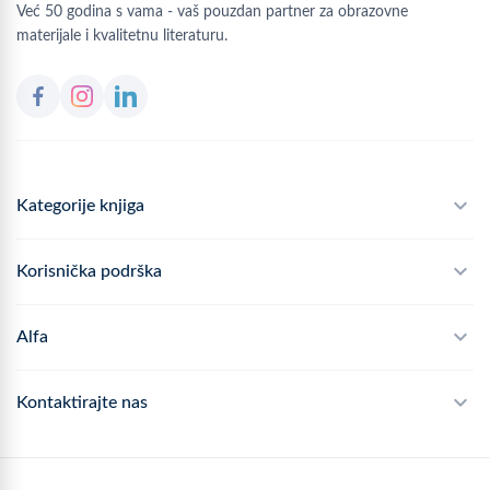
Već 50 godina s vama - vaš pouzdan partner za obrazovne
materijale i kvalitetnu literaturu.
Kategorije knjiga
Školski program
Korisnička podrška
Alfateka
Često postavljana pitanja
Alfa
Didaktika
Dostava
Politika privatnosti
Kontaktirajte nas
Povrat robe
Kontakt
mail
webshop@alfa.hr
Načini plaćanja