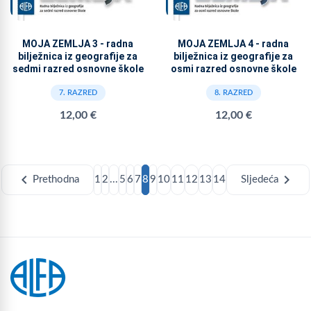
MOJA ZEMLJA 3 - radna
MOJA ZEMLJA 4 - radna
bilježnica iz geografije za
bilježnica iz geografije za
sedmi razred osnovne škole
osmi razred osnovne škole
7. RAZRED
8. RAZRED
12,00 €
12,00 €
chevron_left
chevron_right
Prethodna
1
2
...
5
6
7
8
9
10
11
12
13
14
Sljedeća