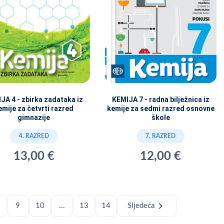
JA 4 - zbirka zadataka iz
KEMIJA 7 - radna bilježnica iz
emije za četvrti razred
kemije za sedmi razred osnovne
gimnazije
škole
4. RAZRED
7. RAZRED
13,00 €
12,00 €
chevron_right
9
10
...
13
14
Sljedeća