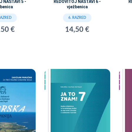
 NASTAVI 5 -
REDOVITOJ NASTAVI 6 -
R
žbenica
vježbenica
RAZRED
6. RAZRED
,50 €
14,50 €