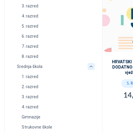
3. razred
4. razred
5. razred
6. razred
7. razred
8. razred
HRVATSKI
Srednja škola
DODATNOJ
vje
1. razred
5. 
2. razred
14
3. razred
4. razred
Gimnazije
Strukovne škole