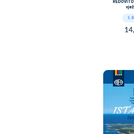
REDOVITOJ
vje
5. 
14