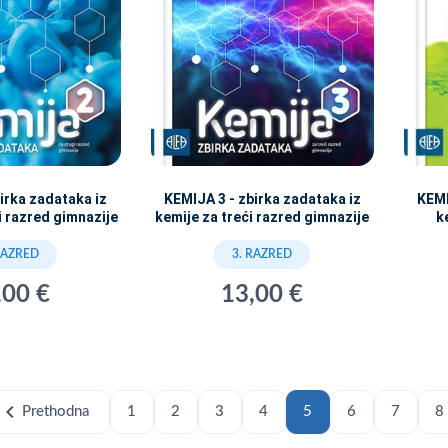
irka zadataka iz
KEMIJA 3 - zbirka zadataka iz
KEMI
i razred gimnazije
kemije za treći razred gimnazije
k
RAZRED
3. RAZRED
,00 €
13,00 €
hevron_left
Prethodna
1
2
3
4
5
6
7
8