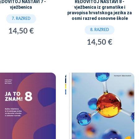
EDOVITOJ NASTAVI 7 -
REDOVITOJ NASTAVI 8 -
vježbenica
vježbenica iz gramatike i
pravopisa hrvatskoga jezika za
osmi razred osnovne škole
7. RAZRED
14,50 €
8. RAZRED
14,50 €