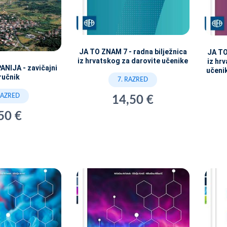
JA TO ZNAM 7 - radna bilježnica
JA TO
iz hrvatskog za darovite učenike
iz hr
NIJA - zavičajni
učeni
ručnik
7. RAZRED
RAZRED
14,50 €
50 €