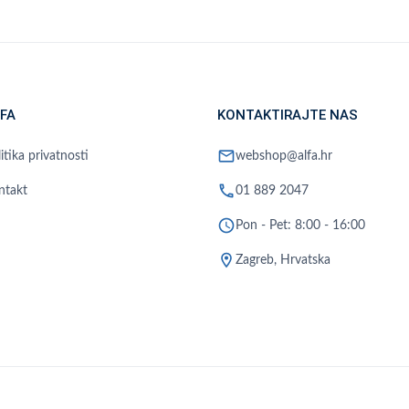
FA
KONTAKTIRAJTE NAS
mail
itika privatnosti
webshop@alfa.hr
phone
ntakt
01 889 2047
schedule
Pon - Pet: 8:00 - 16:00
location_on
Zagreb, Hrvatska