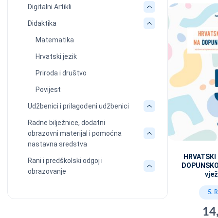
Digitalni Artikli
Didaktika
Matematika
Hrvatski jezik
Priroda i društvo
Povijest
Udžbenici i prilagođeni udžbenici
Radne bilježnice, dodatni
obrazovni materijal i pomoćna
nastavna sredstva
HRVATSKI
Rani i predškolski odgoj i
DOPUNSKOJ
obrazovanje
vje
5. 
14