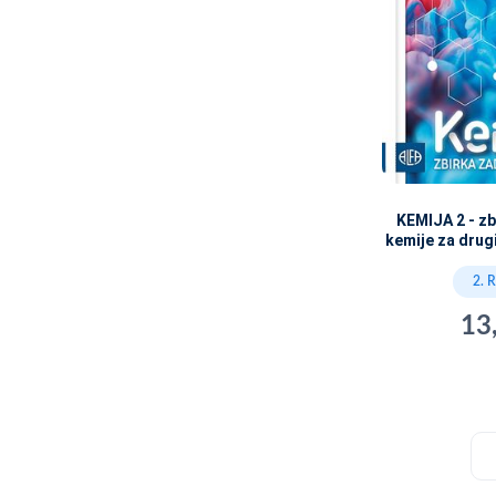
KEMIJA 2 - zb
kemije za drug
2. 
13
c