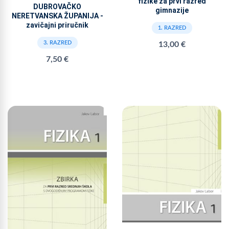
fizike za prvi razred
DUBROVAČKO
gimnazije
NERETVANSKA ŽUPANIJA -
zavičajni priručnik
1. RAZRED
3. RAZRED
13,00 €
7,50 €