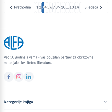
chevron_left
chevron_right
Prethodna
1
2
3
4
5
6
7
8
9
10
...
13
14
Sljedeća
Već 50 godina s vama - vaš pouzdan partner za obrazovne
materijale i kvalitetnu literaturu.
Kategorije knjiga