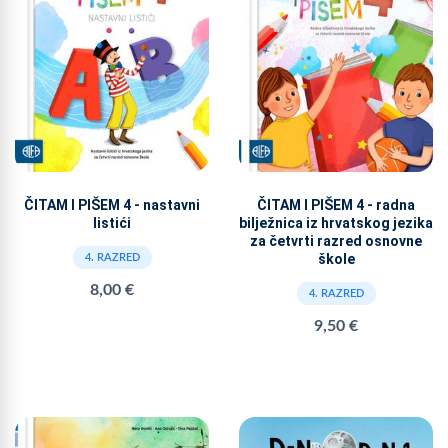
ČITAM I PIŠEM 4 - nastavni
ČITAM I PIŠEM 4 - radna
listići
bilježnica iz hrvatskog jezika
za četvrti razred osnovne
škole
4. RAZRED
8,00 €
4. RAZRED
9,50 €