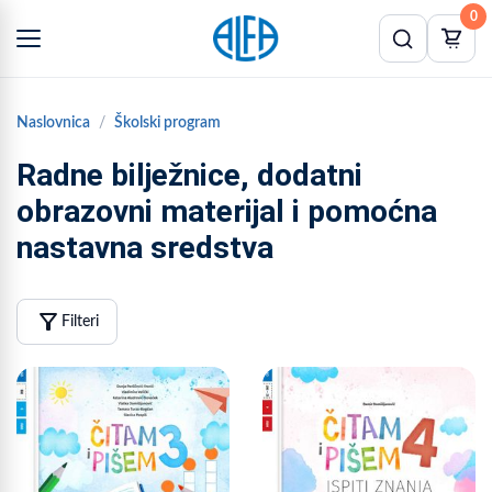
0
Naslovnica
Školski program
Radne bilježnice, dodatni
obrazovni materijal i pomoćna
nastavna sredstva
filter_alt
Filteri