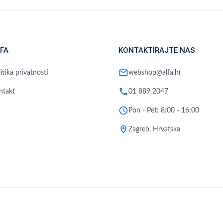
FA
KONTAKTIRAJTE NAS
mail
itika privatnosti
webshop@alfa.hr
phone
ntakt
01 889 2047
schedule
Pon - Pet: 8:00 - 16:00
location_on
Zagreb, Hrvatska