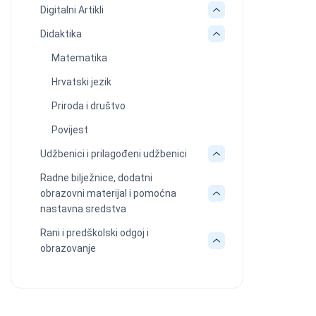
Digitalni Artikli
Didaktika
Matematika
Hrvatski jezik
Priroda i društvo
Povijest
Udžbenici i prilagođeni udžbenici
Radne bilježnice, dodatni
obrazovni materijal i pomoćna
nastavna sredstva
Rani i predškolski odgoj i
obrazovanje