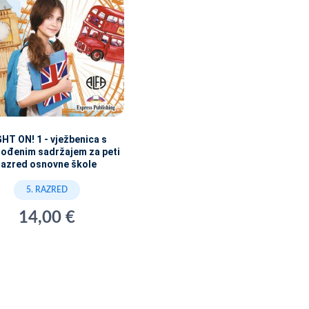
GHT ON! 1 - vježbenica s
gođenim sadržajem za peti
razred osnovne škole
5. RAZRED
14,00 €