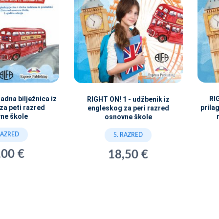
adna bilježnica iz
RI
RIGHT ON! 1 - udžbenik iz
za peti razred
prila
engleskog za peri razred
ne škole
osnovne škole
RAZRED
5. RAZRED
,00 €
18,50 €