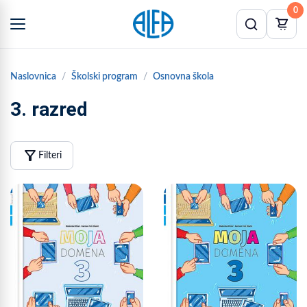
0
Naslovnica
Školski program
Osnovna škola
3. razred
filter_alt
Filteri