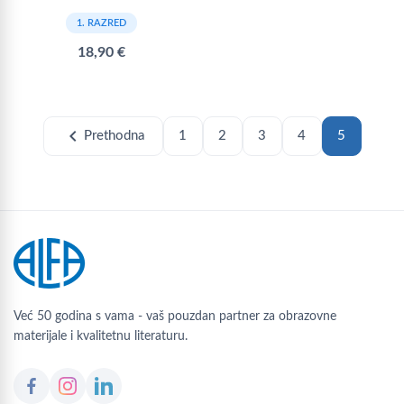
1. RAZRED
18,90 €
chevron_left
Prethodna
1
2
3
4
5
Već 50 godina s vama - vaš pouzdan partner za obrazovne
materijale i kvalitetnu literaturu.