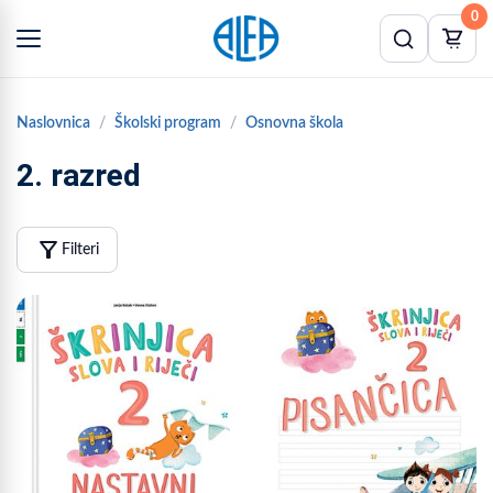
0
Naslovnica
Školski program
Osnovna škola
2. razred
filter_alt
Filteri