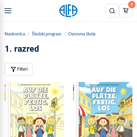
0
Naslovnica
Školski program
Osnovna škola
1. razred
filter_alt
Filteri