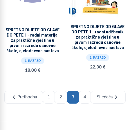
SPRETNO DIJETE OD GLAVE
SPRETNO DIJETE OD GLAVE
DO PETE 1 - radni udžbenik
DO PETE 1 - radni materijal
za praktične vještine u
za praktične vještine u
prvom razredu osnovne
prvom razredu osnovne
škole, cjelodnevna nastava
škole, cjelodnevna nastava
1. RAZRED
1. RAZRED
22,30 €
18,00 €
chevron_left
chevron_right
Prethodna
1
2
3
4
Sljedeća