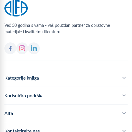
Već 50 godina s vama - vaš pouzdan partner za obrazovne
materijale i kvalitetnu literaturu.
Kategorije knjiga
Školski program
Korisnička podrška
Alfateka
Često postavljana pitanja
Alfa
Didaktika
Dostava
Politika privatnosti
Kontaktirajte nas