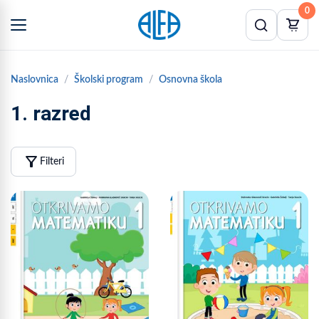
0
Naslovnica
Školski program
Osnovna škola
1. razred
filter_alt
Filteri