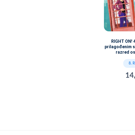
RIGHT ON! 4
prilagođenim 
razred o
8. 
14