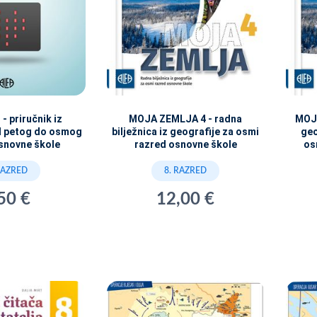
- priručnik iz
MOJA ZEMLJA 4 - radna
MOJA
d petog do osmog
bilježnica iz geografije za osmi
geo
snovne škole
razred osnovne škole
os
RAZRED
8. RAZRED
50 €
12,00 €