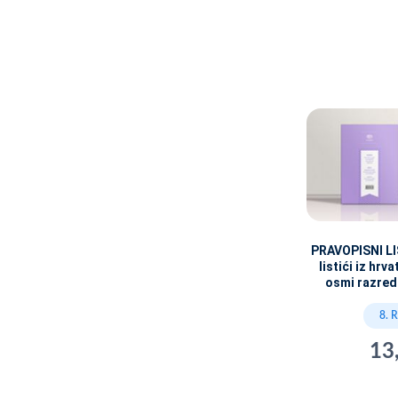
PRAVOPISNI LIS
listići iz hrv
osmi razred
8. 
13