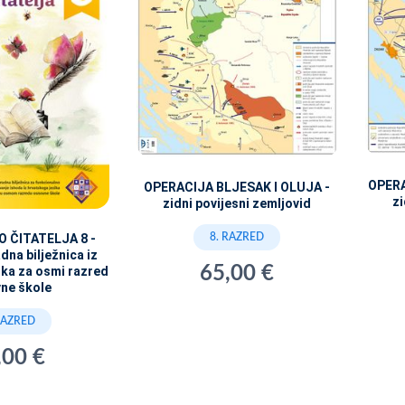
OPERA
OPERACIJA BLJESAK I OLUJA -
zi
zidni povijesni zemljovid
O ČITATELJA 8 -
8. RAZRED
dna bilježnica iz
65,00 €
ika za osmi razred
ne škole
RAZRED
,00 €