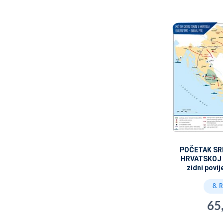
POČETAK SR
HRVATSKOJ (1
zidni povij
8. 
65