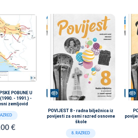
PSKE POBUNE U
990. - 1991.) -
esni zemljovid
POVIJEST 8 - radna bilježnica iz
PO
RAZRED
povijesti za osmi razred osnovne
povije
škole
,00 €
8. RAZRED