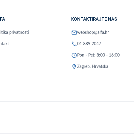
FA
KONTAKTIRAJTE NAS
mail
itika privatnosti
webshop@alfa.hr
phone
ntakt
01 889 2047
schedule
Pon - Pet: 8:00 - 16:00
location_on
Zagreb, Hrvatska