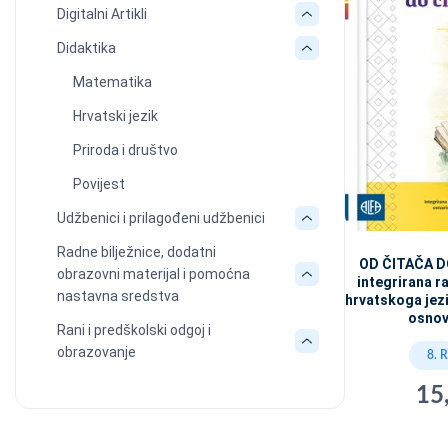
Digitalni Artikli
Didaktika
Matematika
Hrvatski jezik
Priroda i društvo
Povijest
Udžbenici i prilagođeni udžbenici
Radne bilježnice, dodatni
OD ČITAČA D
obrazovni materijal i pomoćna
integrirana ra
nastavna sredstva
hrvatskoga jez
osnov
Rani i predškolski odgoj i
obrazovanje
8. 
15