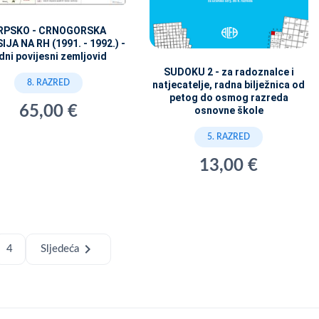
RPSKO - CRNOGORSKA
JA NA RH (1991. - 1992.) -
dni povijesni zemljovid
SUDOKU 2 - za radoznalce i
8. RAZRED
natjecatelje, radna bilježnica od
petog do osmog razreda
65,00 €
osnovne škole
5. RAZRED
13,00 €
chevron_right
4
Sljedeća