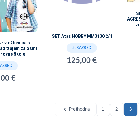
S
AGRESI
zi
SET Atas HOBBY MM3130 2/1
 - vježbenica s
5. RAZRED
sadržajem za osmi
snovne škole
125,00 €
RAZRED
,00 €
chevron_left
Prethodna
1
2
3