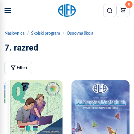
0
Naslovnica
Školski program
Osnovna škola
7. razred
filter_alt
Filteri