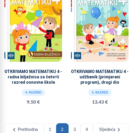
OTKRIVAMO MATEMATIKU 4 -
OTKRIVAMO MATEMATIKU 4 -
radna bilježnica za četvrti
udžbenik (primjereni
razred osnovne škole
program), drugi dio
4. RAZRED
4. RAZRED
9,50 €
13,43 €
chevron_left
chevron_right
Prethodna
1
2
3
4
Sljedeća