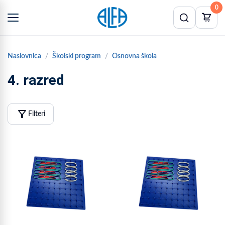
0
Naslovnica
Školski program
Osnovna škola
4. razred
filter_alt
Filteri