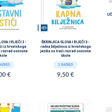
UČ
OVA I RIJEČI 3 -
ŠKRINJICA SLOVA I RIJEČI 3 -
ići iz hrvatskoga
radna bilježnica iz hrvatskoga
ći razred osnovne
jezika za treći razred osnovne
kole
škole
RAZRED
3. RAZRED
00 €
9,50 €