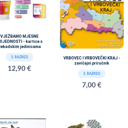
VJEŽBAMO MJESNE
RIJEDNOSTI - kartice s
dekadskim jedinicama
3. RAZRED
VRBOVEC I VRBOVEČKI KRAJ -
zavičajni priručnik
12,90 €
3. RAZRED
7,00 €