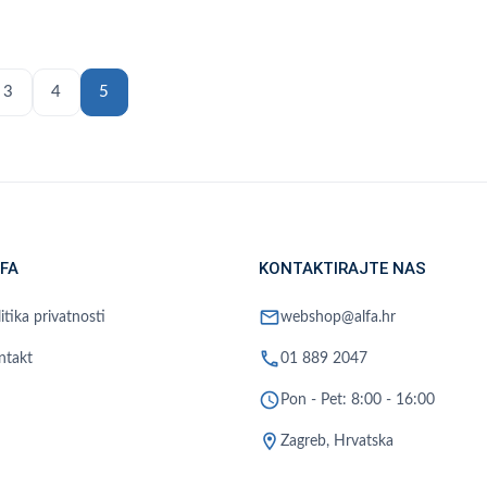
3
4
5
FA
KONTAKTIRAJTE NAS
mail
itika privatnosti
webshop@alfa.hr
phone
ntakt
01 889 2047
schedule
Pon - Pet: 8:00 - 16:00
location_on
Zagreb, Hrvatska