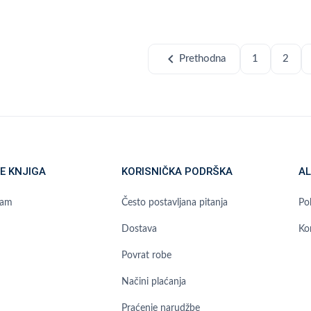
chevron_left
Prethodna
1
2
E KNJIGA
KORISNIČKA PODRŠKA
AL
ram
Često postavljana pitanja
Pol
Dostava
Ko
Povrat robe
Načini plaćanja
Praćenje narudžbe