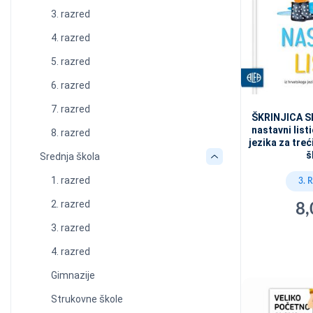
3. razred
4. razred
5. razred
6. razred
7. razred
ŠKRINJICA SL
nastavni list
8. razred
jezika za tre
š
Srednja škola
1. razred
3. 
2. razred
8,
3. razred
4. razred
Gimnazije
Strukovne škole