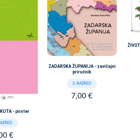
ŽIVOT
ZADARSKA ŽUPANIJA - zavičajni
priručnik
3. RAZRED
7,00 €
KUTA - poster
RAZRED
00 €