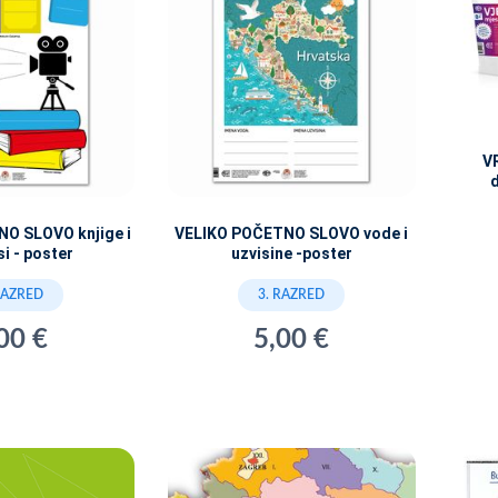
V
O SLOVO knjige i
VELIKO POČETNO SLOVO vode i
i - poster
uzvisine -poster
RAZRED
3. RAZRED
00 €
5,00 €