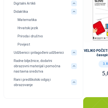
Digitalni Artikli
Didaktika
Matematika
Hrvatski jezik
Priroda i društvo
Povijest
VELIKO POČETN
Udžbenici i prilagođeni udžbenici
časopis
Radne bilježnice, dodatni
3. 
obrazovni materijal i pomoćna
nastavna sredstva
5,
Rani i predškolski odgoj i
obrazovanje