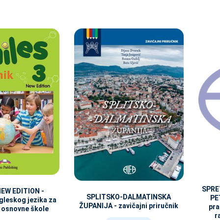
SPRE
NEW EDITION -
SPLITSKO-DALMATINSKA
PET
gleskog jezika za
ŽUPANIJA - zavičajni priručnik
pra
d osnovne škole
r