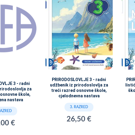
PRIRODOSLOVLJE 3 - radni
PRI
VLJE 3 - radni
udžbenik iz prirodoslovlja za
list
prirodoslovlja za
treći razred osnovne škole,
ško
 osnovne škole,
cjelodnevna nastava
ena nastava
3. RAZRED
RAZRED
26,50 €
,00 €