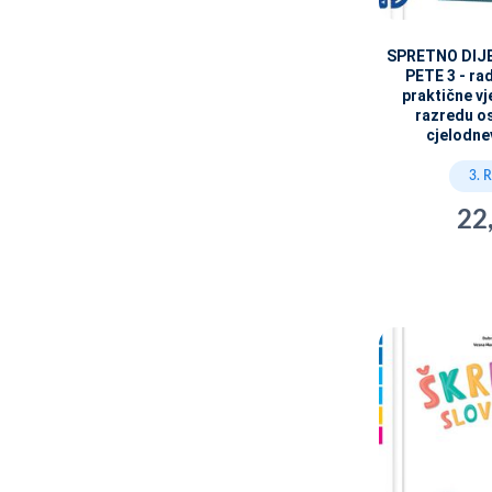
SPRETNO DIJ
PETE 3 - ra
praktične vj
razredu o
cjelodne
3. 
22