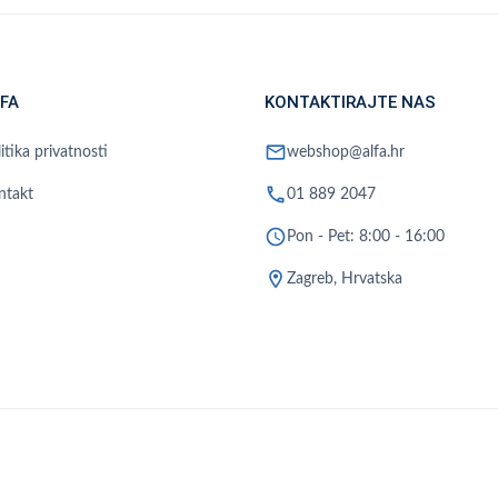
FA
KONTAKTIRAJTE NAS
mail
itika privatnosti
webshop@alfa.hr
phone
ntakt
01 889 2047
schedule
Pon - Pet: 8:00 - 16:00
location_on
Zagreb, Hrvatska