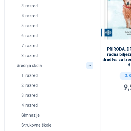
3. razred
4. razred
5. razred
6. razred
7. razred
PRIRODA, DR
radna bilježn
8. razred
društva za tre
š
Srednja škola
1. razred
3. 
2. razred
9,
3. razred
4. razred
Gimnazije
Strukovne škole