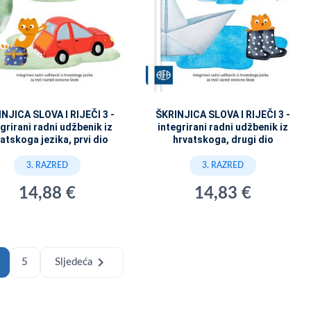
NJICA SLOVA I RIJEČI 3 -
ŠKRINJICA SLOVA I RIJEČI 3 -
grirani radni udžbenik iz
integrirani radni udžbenik iz
atskoga jezika, prvi dio
hrvatskoga, drugi dio
3. RAZRED
3. RAZRED
14,88 €
14,83 €
chevron_right
5
Sljedeća