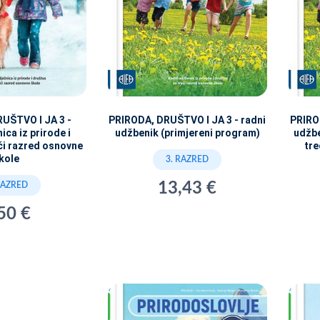
UŠTVO I JA 3 -
PRIRODA, DRUŠTVO I JA 3 - radni
PRIRO
ica iz prirode i
udžbenik (primjereni program)
udžbe
ći razred osnovne
tre
kole
3. RAZRED
13,43 €
RAZRED
50 €