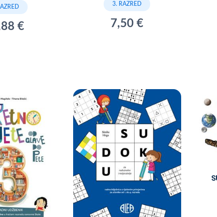
3. RAZRED
RAZRED
7,50 €
,88 €
S