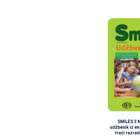
SMILES 3 
udžbenik iz en
treći razre