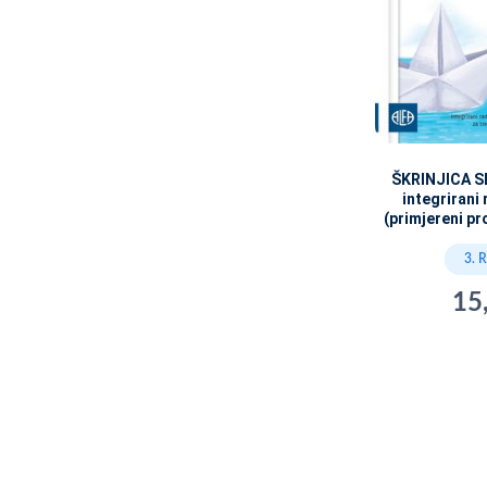
ŠKRINJICA SL
integrirani
(primjereni pr
3. 
15