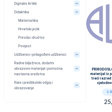
Digitalni Artikli
Didaktika
Matematika
Hrvatski jezik
Priroda i društvo
Povijest
Udžbenici i prilagođeni udžbenici
Radne bilježnice, dodatni
obrazovni materijal i pomoćna
PRIRODOSLO
materijal iz 
nastavna sredstva
treći razred
Rani i predškolski odgoj i
cjelodnv
obrazovanje
3. 
25