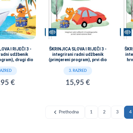
OVA I RIJEČI 3 -
ŠKRINJICA SLOVA I RIJEČI 3 -
ŠKRI
 radni udžbenik
integrirani radni udžbenik
inte
ogram), drugi dio
(primjereni program), prvi dio
hrv
RAZRED
3. RAZRED
,95 €
15,95 €
chevron_left
Prethodna
1
2
3
4