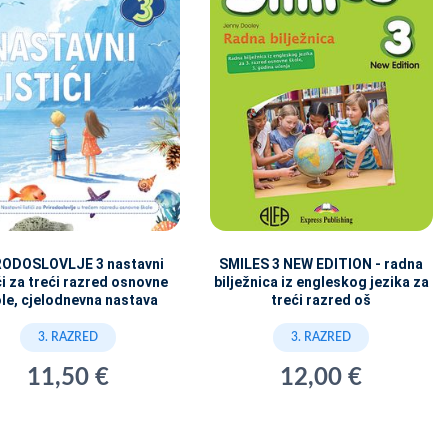
RODOSLOVLJE 3 nastavni
SMILES 3 NEW EDITION - radna
ići za treći razred osnovne
bilježnica iz engleskog jezika za
le, cjelodnevna nastava
treći razred oš
3. RAZRED
3. RAZRED
11,50 €
12,00 €