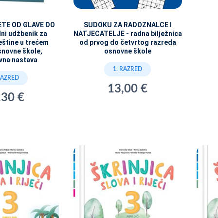
ETE OD GLAVE DO
SUDOKU ZA RADOZNALCE I
dni udžbenik za
NATJECATELJE - radna bilježnica
eštine u trećem
od prvog do četvrtog razreda
snovne škole,
osnovne škole
vna nastava
1. RAZRED
RAZRED
13,00 €
,30 €