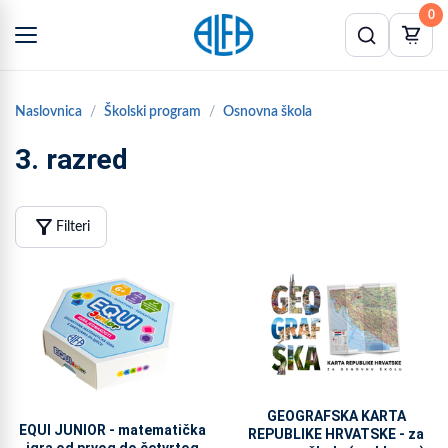
0
Naslovnica
Školski program
Osnovna škola
3. razred
filter_alt
Filteri
GEOGRAFSKA KARTA
EQUI JUNIOR - matematička
REPUBLIKE HRVATSKE - za