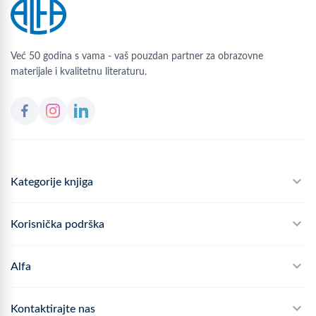
Već 50 godina s vama - vaš pouzdan partner za obrazovne
materijale i kvalitetnu literaturu.
Kategorije knjiga
Školski program
Korisnička podrška
Alfateka
Često postavljana pitanja
Alfa
Didaktika
Dostava
Politika privatnosti
Kontaktirajte nas