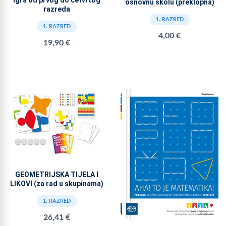
igra od prvog do četvrtog
osnovnu školu (preklopna)
razreda
1. RAZRED
1. RAZRED
4,00 €
19,90 €
GEOMETRIJSKA TIJELA I
LIKOVI (za rad u skupinama)
1. RAZRED
26,41 €