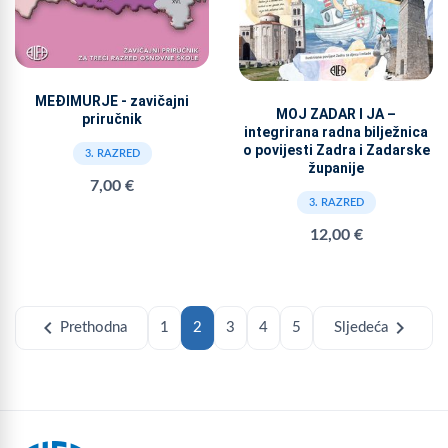
MEĐIMURJE - zavičajni
MOJ ZADAR I JA –
priručnik
integrirana radna bilježnica
o povijesti Zadra i Zadarske
3. RAZRED
županije
7,00 €
3. RAZRED
12,00 €
chevron_left
chevron_right
Prethodna
1
2
3
4
5
Sljedeća