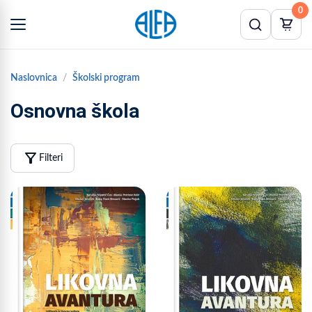
0
Naslovnica
Školski program
Osnovna škola
filter_alt
Filteri