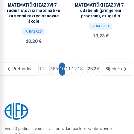
MATEMATIČKI IZAZOVI 7 -
MATEMATIČKI IZAZOVI 7 -
radni listovi iz matematike
udžbenik (primjereni
za sedmi razred osnovne
program), drugi dio
škole
7. RAZRED
7. RAZRED
13,23 €
10,20 €
chevron_left
chevron_right
Prethodna
1
2
...
7
8
9
10
11
12
13
...
28
29
Sljedeća
Već 50 godina s vama - vaš pouzdan partner za obrazovne