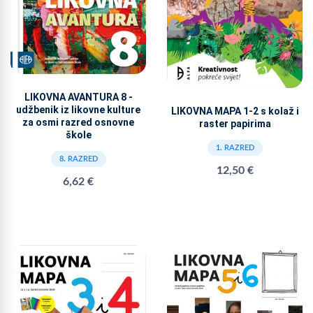
LIKOVNA AVANTURA 8 -
udžbenik iz likovne kulture
LIKOVNA MAPA 1-2 s kolaž i
za osmi razred osnovne
raster papirima
škole
1. RAZRED
8. RAZRED
12,50 €
6,62 €