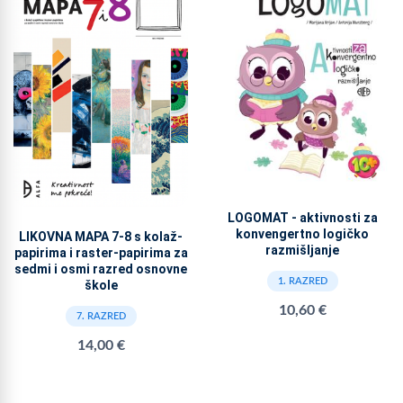
LOGOMAT - aktivnosti za
konvengertno logičko
LIKOVNA MAPA 7-8 s kolaž-
razmišljanje
papirima i raster-papirima za
sedmi i osmi razred osnovne
1. RAZRED
škole
10,60 €
7. RAZRED
14,00 €