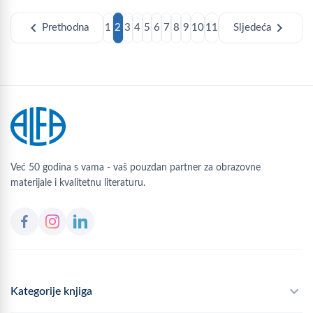
chevron_left
chevron_right
Prethodna
1
2
3
4
5
6
7
8
9
10
11
Sljedeća
Već 50 godina s vama - vaš pouzdan partner za obrazovne
materijale i kvalitetnu literaturu.
Kategorije knjiga