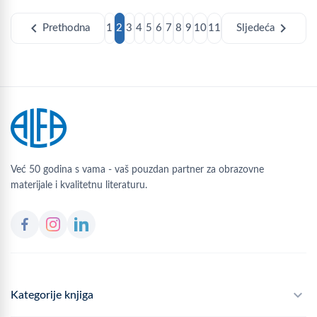
chevron_left
chevron_right
Prethodna
1
2
3
4
5
6
7
8
9
10
11
Sljedeća
Već 50 godina s vama - vaš pouzdan partner za obrazovne
materijale i kvalitetnu literaturu.
Kategorije knjiga