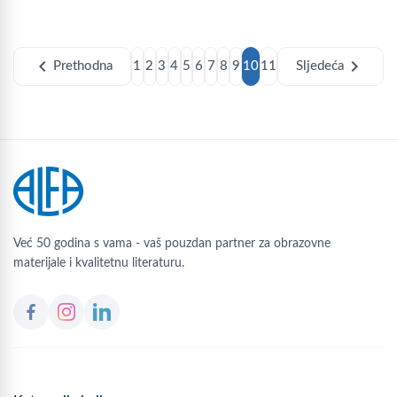
chevron_left
chevron_right
Prethodna
1
2
3
4
5
6
7
8
9
10
11
Sljedeća
Već 50 godina s vama - vaš pouzdan partner za obrazovne
materijale i kvalitetnu literaturu.