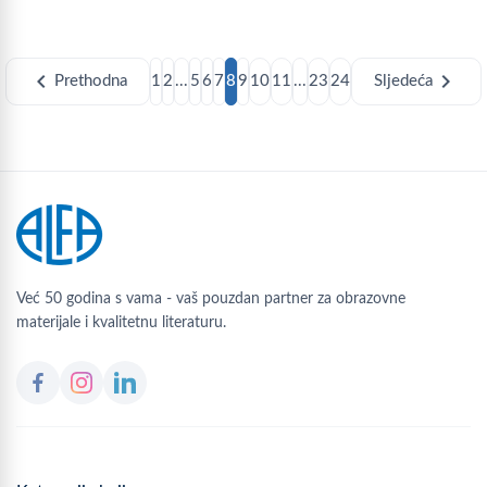
chevron_left
chevron_right
Prethodna
1
2
...
5
6
7
8
9
10
11
...
23
24
Sljedeća
Već 50 godina s vama - vaš pouzdan partner za obrazovne
materijale i kvalitetnu literaturu.