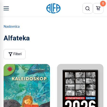
0
Naslovnica
Alfateka
filter_alt
Filteri