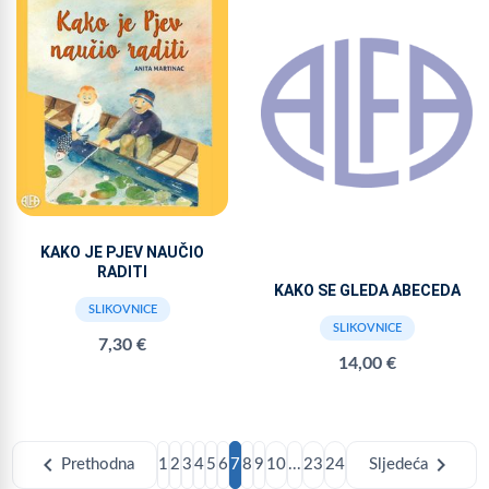
KAKO JE PJEV NAUČIO
RADITI
KAKO SE GLEDA ABECEDA
SLIKOVNICE
SLIKOVNICE
7,30 €
14,00 €
chevron_left
chevron_right
Prethodna
1
2
3
4
5
6
7
8
9
10
...
23
24
Sljedeća