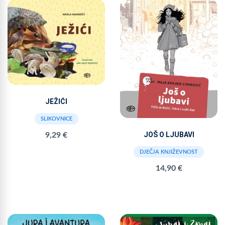
JEŽIĆI
SLIKOVNICE
JOŠ O LJUBAVI
9,29 €
DJEČJA KNJIŽEVNOST
14,90 €