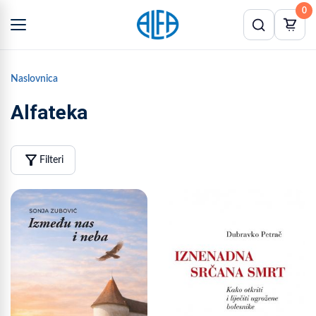
0
Naslovnica
Alfateka
filter_alt
Filteri