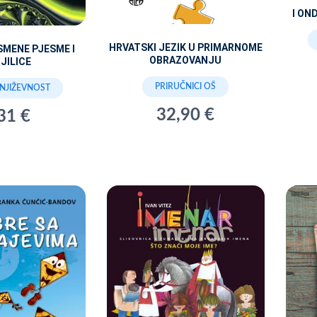
I ON
HRVATSKI JEZIK U PRIMARNOME
SMENE PJESME I
OBRAZOVANJU
JILICE
PRIRUČNICI OŠ
KNJIŽEVNOST
32,90 €
31 €