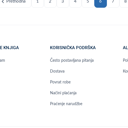
hevron_left
Prethodna
1
2
3
4
5
6
7
8
E KNJIGA
KORISNIČKA PODRŠKA
AL
ram
Često postavljana pitanja
Pol
Dostava
Ko
Povrat robe
Načini plaćanja
Praćenje narudžbe