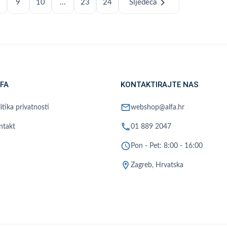
chevron_right
9
10
...
23
24
Sljedeća
FA
KONTAKTIRAJTE NAS
mail
itika privatnosti
webshop@alfa.hr
phone
ntakt
01 889 2047
schedule
Pon - Pet: 8:00 - 16:00
location_on
Zagreb, Hrvatska