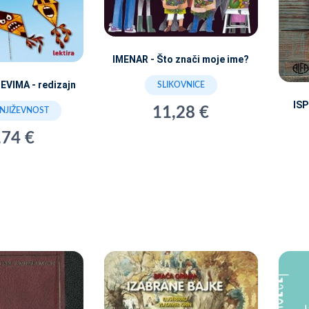
IMENAR - Što znači moje ime?
EVIMA - redizajn
SLIKOVNICE
IS
11,28 €
KNJIŽEVNOST
,74 €