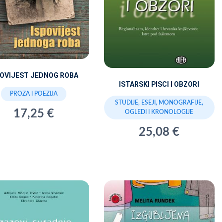
POVIJEST JEDNOG ROBA
ISTARSKI PISCI I OBZORI
PROZA I POEZIJA
STUDIJE, ESEJI, MONOGRAFIJE,
17,25 €
OGLEDI I KRONOLOGIJE
25,08 €